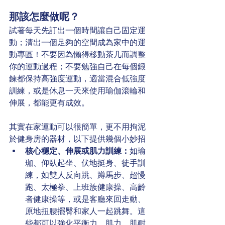
那該怎麼做呢？
試著每天先訂出一個時間讓自己固定運
動；清出一個足夠的空間成為家中的運
動專區！不要因為懶得移動茶几而調整
你的運動過程；不要勉強自己在每個鍛
鍊都保持高強度運動，適當混合低強度
訓練，或是休息一天來使用瑜伽滾輪和
伸展，都能更有成效。
其實在家運動可以很簡單，更不用拘泥
於健身房的器材，以下提供幾個小妙招
核心穩定、伸展或肌力訓練：
如瑜
珈、仰臥起坐、伏地挺身、徒手訓
練，如雙人反向跳、蹲馬步、超慢
跑、太極拳、上班族健康操、高齡
者健康操等，或是客廳來回走動、
原地扭腰擺臀和家人一起跳舞。這
些都可以強化平衡力、肌力、肌耐