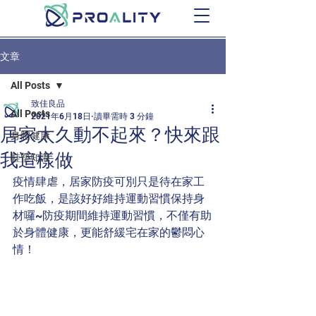
文章
All Posts
致佳良品
All Posts
2021年6月18日
讀畢需時 3 分鐘
居家太久動不起來？快來跟
身體健康
我這樣做
鞋墊知識
疫情肆虐，居家防疫可別只是待在家工
作吃飯，是該好好維持運動習慣保持身
材囉~防疫期間維持運動習慣，不僅有助
於身體健康，更能舒緩宅在家的鬱悶心
情！