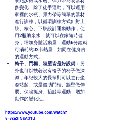
或跑步機或水瓶、彈力帶簡易器材
多變化：除了徒手運動，可以運用
家裡的水瓶、彈力帶等簡單的器材
進行訓練，以循環訓練方式針對上
肢、核心、下肢設計運動動作，使
用2瓶礦泉水，就可以在家隨時健
身，增加身體活動量，運動6分鐘就
可消耗約32卡熱量，如同在健身房
的運動方式。
椅子、門框、牆壁皆是好設備：
另
外也可以扶著沒有輪子的椅子做深
蹲，年紀較大的長輩則可以進行坐
姿站起，或是借助門框、牆壁做伸
展、伏牆挺身、抬腿等運動，增加
動作的變化性。
https://www.youtube.com/watch?
v=vxe2lNEAD1U